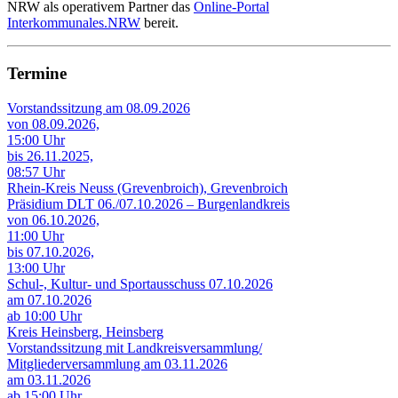
NRW als operativem Partner das
Online-Portal
Interkommunales.NRW
bereit.
Termine
Vorstandssitzung am 08.09.2026
von 08.09.2026,
15:00 Uhr
bis 26.11.2025,
08:57 Uhr
Rhein-Kreis Neuss (Grevenbroich), Grevenbroich
Präsidium DLT 06./07.10.2026 – Burgenlandkreis
von 06.10.2026,
11:00 Uhr
bis 07.10.2026,
13:00 Uhr
Schul-, Kultur- und Sportausschuss 07.10.2026
am 07.10.2026
ab 10:00 Uhr
Kreis Heinsberg, Heinsberg
Vorstandssitzung mit Landkreisversammlung/
Mitgliederversammlung am 03.11.2026
am 03.11.2026
ab 15:00 Uhr