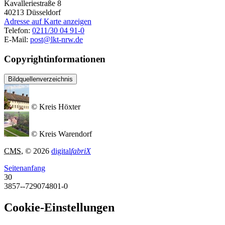
Kavalleriestraße 8
40213
Düsseldorf
Adresse auf Karte anzeigen
Telefon:
0211/30 04 91-0
E-Mail:
post@lkt-nrw.de
Copyrightinformationen
Bildquellenverzeichnis
© Kreis Höxter
© Kreis Warendorf
CMS
, © 2026
digital
fabriX
Seitenanfang
30
3857--729074801-0
Cookie-Einstellungen