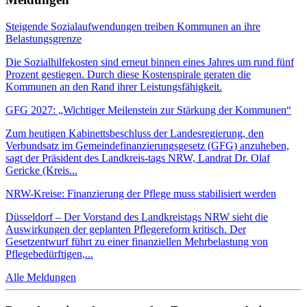
Steigende Sozialaufwendungen treiben Kommunen an ihre
Belastungsgrenze
Die Sozialhilfekosten sind erneut binnen eines Jahres um rund fünf
Prozent gestiegen. Durch diese Kostenspirale geraten die
Kommunen an den Rand ihrer Leistungsfähigkeit.
GFG 2027: „Wichtiger Meilenstein zur Stärkung der Kommunen“
Zum heutigen Kabinettsbeschluss der Landesregierung, den
Verbundsatz im Gemeindefinanzierungsgesetz (GFG) anzuheben,
sagt der Präsident des Landkreis-tags NRW, Landrat Dr. Olaf
Gericke (Kreis...
NRW-Kreise: Finanzierung der Pflege muss stabilisiert werden
Düsseldorf – Der Vorstand des Landkreistags NRW sieht die
Auswirkungen der geplanten Pflegereform kritisch. Der
Gesetzentwurf führt zu einer finanziellen Mehrbelastung von
Pflegebedürftigen,...
Alle Meldungen