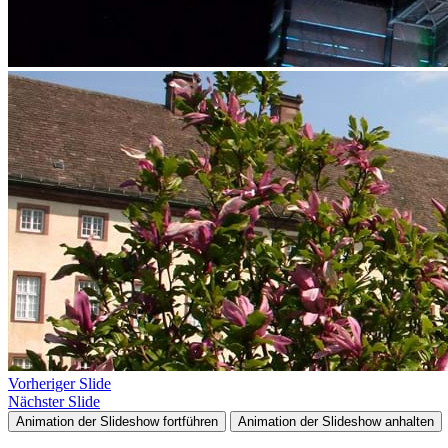
Vorheriger Slide
Nächster Slide
Animation der Slideshow fortführen
Animation der Slideshow anhalten