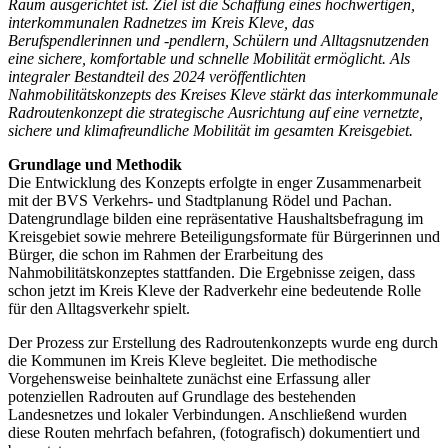
Raum ausgerichtet ist. Ziel ist die Schaffung eines hochwertigen,
interkommunalen Radnetzes im Kreis Kleve, das
Berufspendlerinnen und -pendlern, Schülern und Alltagsnutzenden
eine sichere, komfortable und schnelle Mobilität ermöglicht. Als
integraler Bestandteil des 2024 veröffentlichten
Nahmobilitätskonzepts des Kreises Kleve stärkt das interkommunale
Radroutenkonzept die strategische Ausrichtung auf eine vernetzte,
sichere und klimafreundliche Mobilität im gesamten Kreisgebiet.
Grundlage und Methodik
Die Entwicklung des Konzepts erfolgte in enger Zusammenarbeit
mit der BVS Verkehrs- und Stadtplanung Rödel und Pachan.
Datengrundlage bilden eine repräsentative Haushaltsbefragung im
Kreisgebiet sowie mehrere Beteiligungsformate für Bürgerinnen und
Bürger, die schon im Rahmen der Erarbeitung des
Nahmobilitätskonzeptes stattfanden. Die Ergebnisse zeigen, dass
schon jetzt im Kreis Kleve der Radverkehr eine bedeutende Rolle
für den Alltagsverkehr spielt.
Der Prozess zur Erstellung des Radroutenkonzepts wurde eng durch
die Kommunen im Kreis Kleve begleitet. Die methodische
Vorgehensweise beinhaltete zunächst eine Erfassung aller
potenziellen Radrouten auf Grundlage des bestehenden
Landesnetzes und lokaler Verbindungen. Anschließend wurden
diese Routen mehrfach befahren, (fotografisch) dokumentiert und