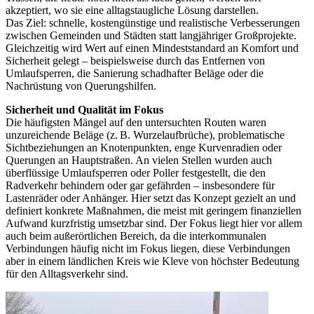
akzeptiert, wo sie eine alltagstaugliche Lösung darstellen.
Das Ziel: schnelle, kostengünstige und realistische Verbesserungen
zwischen Gemeinden und Städten statt langjähriger Großprojekte.
Gleichzeitig wird Wert auf einen Mindeststandard an Komfort und
Sicherheit gelegt – beispielsweise durch das Entfernen von
Umlaufsperren, die Sanierung schadhafter Beläge oder die
Nachrüstung von Querungshilfen.
Sicherheit und Qualität im Fokus
Die häufigsten Mängel auf den untersuchten Routen waren
unzureichende Beläge (z. B. Wurzelaufbrüche), problematische
Sichtbeziehungen an Knotenpunkten, enge Kurvenradien oder
Querungen an Hauptstraßen. An vielen Stellen wurden auch
überflüssige Umlaufsperren oder Poller festgestellt, die den
Radverkehr behindern oder gar gefährden – insbesondere für
Lastenräder oder Anhänger. Hier setzt das Konzept gezielt an und
definiert konkrete Maßnahmen, die meist mit geringem finanziellen
Aufwand kurzfristig umsetzbar sind. Der Fokus liegt hier vor allem
auch beim außerörtlichen Bereich, da die interkommunalen
Verbindungen häufig nicht im Fokus liegen, diese Verbindungen
aber in einem ländlichen Kreis wie Kleve von höchster Bedeutung
für den Alltagsverkehr sind.