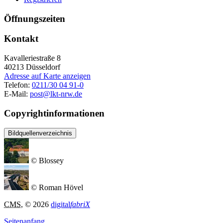
Öffnungszeiten
Kontakt
Kavalleriestraße 8
40213
Düsseldorf
Adresse auf Karte anzeigen
Telefon:
0211/30 04 91-0
E-Mail:
post@lkt-nrw.de
Copyrightinformationen
Bildquellenverzeichnis
© Blossey
© Roman Hövel
CMS
, © 2026
digital
fabriX
Seitenanfang