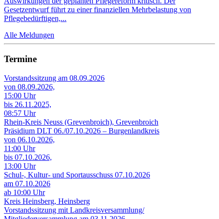
Auswirkungen der geplanten Pflegereform kritisch. Der
Gesetzentwurf führt zu einer finanziellen Mehrbelastung von
Pflegebedürftigen,...
Alle Meldungen
Termine
Vorstandssitzung am 08.09.2026
von 08.09.2026,
15:00 Uhr
bis 26.11.2025,
08:57 Uhr
Rhein-Kreis Neuss (Grevenbroich), Grevenbroich
Präsidium DLT 06./07.10.2026 – Burgenlandkreis
von 06.10.2026,
11:00 Uhr
bis 07.10.2026,
13:00 Uhr
Schul-, Kultur- und Sportausschuss 07.10.2026
am 07.10.2026
ab 10:00 Uhr
Kreis Heinsberg, Heinsberg
Vorstandssitzung mit Landkreisversammlung/
Mitgliederversammlung am 03.11.2026