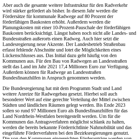
Aber auch die gesamte weitere Infrastruktur für den Radverkehr
wird stärker gefördert als bisher. In diesem Jahr werden die
Fördersätze für kommunale Radwege auf 80 Prozent der
förderfähigen Baukosten erhöht. Außerdem werden die
Planungskosten mit einer 10-Prozent-Pauschale der förderfähigen
Baukosten berücksichtigt. Längst haben noch nicht alle Landes- und
Bundesstraßen außerorts einen Radweg. Auch hier setzt die
Landesregierung neue Akzente. Der Landesbetrieb Straßenbau
erfasst fehlende Abschnitte und lotet die Möglichkeiten eines
Lückenschlusses aus. Das Initial dazu geht häufig von den
Kommunen aus. Für den Bau von Radwegen an Landesstraßen
stellt das Land im Jahr 2021 17,4 Millionen Euro zur Verfügung.
Außerdem können für Radwege an Landesstraßen
Bundesfinanzhilfen in Anspruch genommen werden.
Die Bundesregierung hat mit dem Programm Stadt und Land
weitere Anreize für Radwegebau gesetzt. Hierbei soll auch
besonderer Wert auf eine gerechte Verteilung der Mittel zwischen
Städten und ländlichen Räumen gelegt werden. Bis Ende 2023
sollen so rund 97 Millionen Euro als Bundesfinanzhilfen für das
Land Nordrhein-Westfalen bereitgestellt werden. Um für die
Kommunen das Antragsverfahren möglichst schlank zu halten,
werden die bereits bekannte Förderrichtlinie Nahmobilität und das
eingeführte Förderverfahren bei den Bezirksregierungen genutzt.
Die von den Kommunen eingereichten Förderanträge werden von