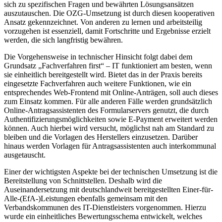
sich zu spezifischen Fragen und bewährten Lösungsansätzen
auszutauschen. Die OZG-Umsetzung ist durch diesen kooperativen
Ansatz gekennzeichnet. Von anderen zu lernen und arbeitsteilig
vorzugehen ist essenziell, damit Fortschritte und Ergebnisse erzielt
werden, die sich langfristig bewähren.
Die Vorgehensweise in technischer Hinsicht folgt dabei dem
Grundsatz „Fachverfahren first“ – IT funktioniert am besten, wenn
sie einheitlich bereitgestellt wird. Bietet das in der Praxis bereits
eingesetzte Fachverfahren auch weitere Funktionen, wie ein
entsprechendes Web-Frontend mit Online-Anträgen, soll auch dieses
zum Einsatz kommen. Für alle anderen Fälle werden grundsätzlich
Online-Antragsassistenten des Formularservers genutzt, die durch
Authentifizierungsmöglichkeiten sowie E-Payment erweitert werden
können. Auch hierbei wird versucht, möglichst nah am Standard zu
bleiben und die Vorlagen des Herstellers einzusetzen. Darüber
hinaus werden Vorlagen für Antragsassistenten auch interkommunal
ausgetauscht.
Einer der wichtigsten Aspekte bei der technischen Umsetzung ist die
Bereitstellung von Schnittstellen. Deshalb wird die
Auseinandersetzung mit deutschlandweit bereitgestellten Einer-für-
Alle-(EfA-)Leistungen ebenfalls gemeinsam mit den
Verbandskommunen des IT-Dienstleisters vorgenommen. Hierzu
wurde ein einheitliches Bewertungsschema entwickelt, welches