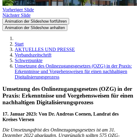
Vorheriger Slide
Nächster Slide
Animation der Slideshow fortführen
Animation der Slideshow anhalten
Start
AKTUELLES UND PRESSE
Verbandszeitschrift
Schwerpunkte
Umsetzung des Onlinezugangsgesetzes (OZG) in der Praxis:
Erkenntnisse und Vorgehensweisen für einen nachhaltigen
Digitalisierungsprozess
Umsetzung des Onlinezugangsgesetzes (OZG) in der
Praxis: Erkenntnisse und Vorgehensweisen für einen
nachhaltigen Digitalisierungsprozess
17. Januar 2023
:
Von Dr. Andreas Coenen, Landrat des
Kreises Viersen
Die Umsetzungsfrist des Onlinezugangsgesetzes ist am 31.
Dezember 2022 abgelaufen. Ursprünglich sollten 575 OZG-