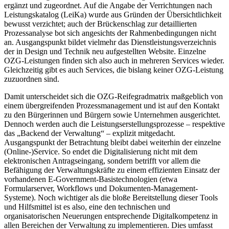
ergänzt und zugeordnet. Auf die Angabe der Verrichtungen nach
Leistungskatalog (LeiKa) wurde aus Gründen der Übersichtlichkeit
bewusst verzichtet; auch der Brückenschlag zur detaillierten
Prozessanalyse bot sich angesichts der Rahmenbedingungen nicht
an. Ausgangspunkt bildet vielmehr das Dienstleistungsverzeichnis
der in Design und Technik neu aufgestellten Website. Einzelne
OZG-Leistungen finden sich also auch in mehreren Services wieder.
Gleichzeitig gibt es auch Services, die bislang keiner OZG-Leistung
zuzuordnen sind.
Damit unterscheidet sich die OZG-Reifegradmatrix maßgeblich von
einem übergreifenden Prozessmanagement und ist auf den Kontakt
zu den Bürgerinnen und Bürgern sowie Unternehmen ausgerichtet.
Dennoch werden auch die Leistungserstellungsprozesse – respektive
das „Backend der Verwaltung“ – explizit mitgedacht.
Ausgangspunkt der Betrachtung bleibt dabei weiterhin der einzelne
(Online-)Service. So endet die Digitalisierung nicht mit dem
elektronischen Antragseingang, sondern betrifft vor allem die
Befähigung der Verwaltungskräfte zu einem effizienten Einsatz der
vorhandenen E-Government-Basistechnologien (etwa
Formularserver, Workflows und Dokumenten-Management-
Systeme). Noch wichtiger als die bloße Bereitstellung dieser Tools
und Hilfsmittel ist es also, eine den technischen und
organisatorischen Neuerungen entsprechende Digitalkompetenz in
allen Bereichen der Verwaltung zu implementieren. Dies umfasst