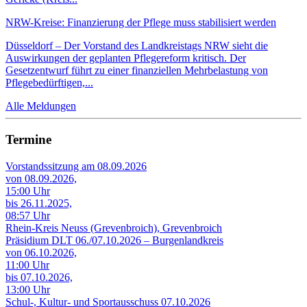
NRW-Kreise: Finanzierung der Pflege muss stabilisiert werden
Düsseldorf – Der Vorstand des Landkreistags NRW sieht die
Auswirkungen der geplanten Pflegereform kritisch. Der
Gesetzentwurf führt zu einer finanziellen Mehrbelastung von
Pflegebedürftigen,...
Alle Meldungen
Termine
Vorstandssitzung am 08.09.2026
von 08.09.2026,
15:00 Uhr
bis 26.11.2025,
08:57 Uhr
Rhein-Kreis Neuss (Grevenbroich), Grevenbroich
Präsidium DLT 06./07.10.2026 – Burgenlandkreis
von 06.10.2026,
11:00 Uhr
bis 07.10.2026,
13:00 Uhr
Schul-, Kultur- und Sportausschuss 07.10.2026