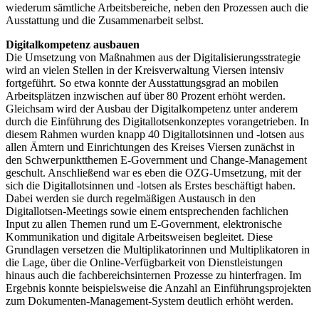
wiederum sämtliche Arbeitsbereiche, neben den Prozessen auch die
Ausstattung und die Zusammenarbeit selbst.
Digitalkompetenz ausbauen
Die Umsetzung von Maßnahmen aus der Digitalisierungsstrategie
wird an vielen Stellen in der Kreisverwaltung Viersen intensiv
fortgeführt. So etwa konnte der Ausstattungsgrad an mobilen
Arbeitsplätzen inzwischen auf über 80 Prozent erhöht werden.
Gleichsam wird der Ausbau der Digitalkompetenz unter anderem
durch die Einführung des Digitallotsenkonzeptes vorangetrieben. In
diesem Rahmen wurden knapp 40 Digitallotsinnen und -lotsen aus
allen Ämtern und Einrichtungen des Kreises Viersen zunächst in
den Schwerpunktthemen E-Government und Change-Management
geschult. Anschließend war es eben die OZG-Umsetzung, mit der
sich die Digitallotsinnen und -lotsen als Erstes beschäftigt haben.
Dabei werden sie durch regelmäßigen Austausch in den
Digitallotsen-Meetings sowie einem entsprechenden fachlichen
Input zu allen Themen rund um E-Government, elektronische
Kommunikation und digitale Arbeitsweisen begleitet. Diese
Grundlagen versetzen die Multiplikatorinnen und Multiplikatoren in
die Lage, über die Online-Verfügbarkeit von Dienstleistungen
hinaus auch die fachbereichsinternen Prozesse zu hinterfragen. Im
Ergebnis konnte beispielsweise die Anzahl an Einführungsprojekten
zum Dokumenten-Management-System deutlich erhöht werden.