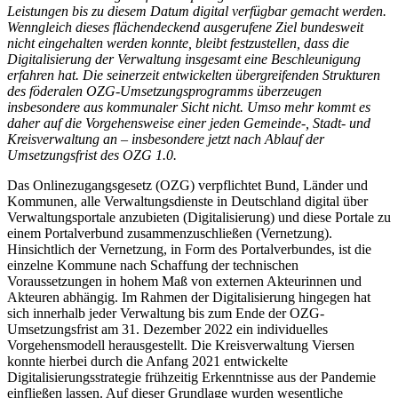
Leistungen bis zu diesem Datum digital verfügbar gemacht werden.
Wenngleich dieses flächendeckend ausgerufene Ziel bundesweit
nicht eingehalten werden konnte, bleibt festzustellen, dass die
Digitalisierung der Verwaltung insgesamt eine Beschleunigung
erfahren hat. Die seinerzeit entwickelten übergreifenden Strukturen
des föderalen OZG-Umsetzungsprogramms überzeugen
insbesondere aus kommunaler Sicht nicht. Umso mehr kommt es
daher auf die Vorgehensweise einer jeden Gemeinde-, Stadt- und
Kreisverwaltung an – insbesondere jetzt nach Ablauf der
Umsetzungsfrist des OZG 1.0.
Das Onlinezugangsgesetz (OZG) verpflichtet Bund, Länder und
Kommunen, alle Verwaltungsdienste in Deutschland digital über
Verwaltungsportale anzubieten (Digitalisierung) und diese Portale zu
einem Portalverbund zusammenzuschließen (Vernetzung).
Hinsichtlich der Vernetzung, in Form des Portalverbundes, ist die
einzelne Kommune nach Schaffung der technischen
Voraussetzungen in hohem Maß von externen Akteurinnen und
Akteuren abhängig. Im Rahmen der Digitalisierung hingegen hat
sich innerhalb jeder Verwaltung bis zum Ende der OZG-
Umsetzungsfrist am 31. Dezember 2022 ein individuelles
Vorgehensmodell herausgestellt. Die Kreisverwaltung Viersen
konnte hierbei durch die Anfang 2021 entwickelte
Digitalisierungsstrategie frühzeitig Erkenntnisse aus der Pandemie
einfließen lassen. Auf dieser Grundlage wurden wesentliche