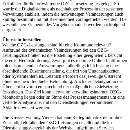
Eckpfeiler für die fortwährende OZG-Umsetzung festgelegt. So
wurde die Digitalisierung als nachhaltiger Prozess in der gesamten
Verwaltung etabliert, indem die notwendigen Veränderungen auch
künftig bestimmt und mit Besonnenheit vorangetrieben werden. Die
wesentlichen Elemente des Vorgehensmodells werden nachfolgend
dargestellt.
Übersicht herstellen
Welche OZG-Leistungen sind für eine Kommune relevant?
Aufgrund der dynamischen Veränderungen bei den OZG-
Leistungszuschnitten ist die Erstellung einer geeigneten Übersicht
die erste Herausforderung. Zwar gibt es mehrere Online-Plattformen
mit entsprechenden Auswertungen, allerdings fehlt bislang eine
abschließende Zusammenstellung, die frei von Ungenauigkeiten
oder Systemfehlern ist. Letztlich erfordert das jeweilige Ortsrecht
ohnehin eine individuelle Betrachtung. Auch der Detailgrad in der
Übersicht ist vorab entsprechend der maßgeblichen Zielsetzung
festzulegen. Das Ziel könnte etwa im verwaltungsinternen OZG-
Monitoring liegen oder im Sinne des Prozessmanagements um eine
vertiefte Analyse aller mit den Dienstleistungen verbundenen
Abläufe erweitert werden.
Die Kreisverwaltung Viersen hat eine Reifegradmatrix der in ihre
Zuständigkeit fallenden OZG-Leistungen erstellt und die im
Dienstleistungsverzeichnis der Website aufgeführten Services