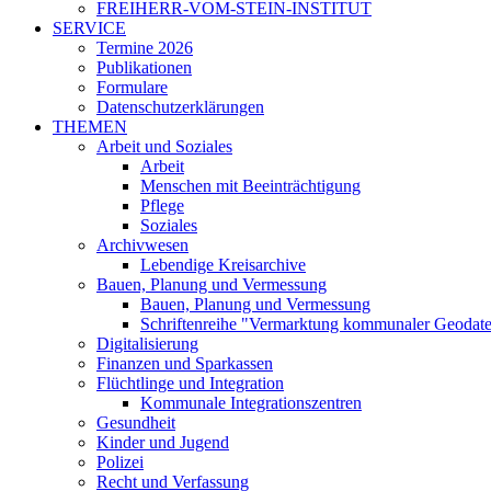
FREIHERR-VOM-STEIN-INSTITUT
SERVICE
Termine 2026
Publikationen
Formulare
Datenschutzerklärungen
THEMEN
Arbeit und Soziales
Arbeit
Menschen mit Beeinträchtigung
Pflege
Soziales
Archivwesen
Lebendige Kreisarchive
Bauen, Planung und Vermessung
Bauen, Planung und Vermessung
Schriftenreihe "Vermarktung kommunaler Geodat
Digitalisierung
Finanzen und Sparkassen
Flüchtlinge und Integration
Kommunale Integrationszentren
Gesundheit
Kinder und Jugend
Polizei
Recht und Verfassung