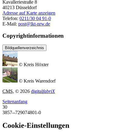
Kavalleriestraße 8
40213
Düsseldorf
Adresse auf Karte anzeigen
Telefon:
0211/30 04 91-0
E-Mail:
post@lkt-nrw.de
Copyrightinformationen
Bildquellenverzeichnis
© Kreis Höxter
© Kreis Warendorf
CMS
, © 2026
digital
fabriX
Seitenanfang
30
3857--729074801-0
Cookie-Einstellungen