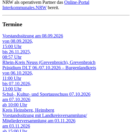
NRW als operativem Partner das
Online-Portal
Interkommunales.NRW
bereit.
Termine
Vorstandssitzung am 08.09.2026
von 08.09.2026,
15:00 Uhr
bis 26.11.2025,
08:57 Uhr
Rhein-Kreis Neuss (Grevenbroich), Grevenbroich
Präsidium DLT 06./07.10.2026 – Burgenlandkreis
von 06.10.2026,
11:00 Uhr
bis 07.10.2026,
13:00 Uhr
Schul-, Kultur- und Sportausschuss 07.10.2026
am 07.10.2026
ab 10:00 Uhr
Kreis Heinsberg, Heinsberg
Vorstandssitzung mit Landkreisversammlung/
Mitgliederversammlung am 03.11.2026
am 03.11.2026
ab 15:00 Uhr