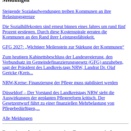
Steigende Sozialaufwendungen treiben Kommunen an ihre
Belastungsgrenze
Die Sozialhilfekosten sind erneut binnen eines Jahres um rund fünf
Prozent gestiegen. Durch diese Kostenspirale geraten die
Kommunen an den Rand ihrer Leistungsfähigkeit.
GFG 2027: „Wichtiger Meilenstein zur Stärkung der Kommunen“
Zum heutigen Kabinettsbeschluss der Landesregierung, den
Verbundsatz im Gemeindefinanzierungsgesetz (GFG) anzuheben,
sagt der Präsident des Landkreis-tags NRW, Landrat Dr. Olaf
Gericke (Kreis...
NRW-Kreise: Finanzierung der Pflege muss stabilisiert werden
Düsseldorf – Der Vorstand des Landkreistags NRW sieht die
Auswirkungen der geplanten Pflegereform kritisch. Der
Gesetzentwurf führt zu einer finanziellen Mehrbelastung von
Pflegebedürftigen,...
Alle Meldungen