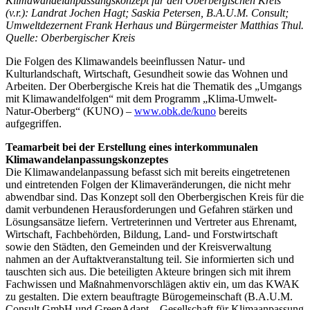
Klimawandelanpassungskonzept für den Oberbergischen Kreis
(v.r.): Landrat Jochen Hagt; Saskia Petersen, B.A.U.M. Consult;
Umweltdezernent Frank Herhaus und Bürgermeister Matthias Thul.
Quelle: Oberbergischer Kreis
Die Folgen des Klimawandels beeinflussen Natur- und
Kulturlandschaft, Wirtschaft, Gesundheit sowie das Wohnen und
Arbeiten. Der Oberbergische Kreis hat die Thematik des „Umgangs
mit Klimawandelfolgen“ mit dem Programm „Klima-Umwelt-
Natur-Oberberg“ (KUNO) –
www.obk.de/kuno
bereits
aufgegriffen.
Teamarbeit bei der Erstellung eines interkommunalen
Klimawandelanpassungskonzeptes
Die Klimawandelanpassung befasst sich mit bereits eingetretenen
und eintretenden Folgen der Klimaveränderungen, die nicht mehr
abwendbar sind. Das Konzept soll den Oberbergischen Kreis für die
damit verbundenen Herausforderungen und Gefahren stärken und
Lösungsansätze liefern. Vertreterinnen und Vertreter aus Ehrenamt,
Wirtschaft, Fachbehörden, Bildung, Land- und Forstwirtschaft
sowie den Städten, den Gemeinden und der Kreisverwaltung
nahmen an der Auftaktveranstaltung teil. Sie informierten sich und
tauschten sich aus. Die beteiligten Akteure bringen sich mit ihrem
Fachwissen und Maßnahmenvorschlägen aktiv ein, um das KWAK
zu gestalten. Die extern beauftragte Bürogemeinschaft (B.A.U.M.
Consult GmbH und GreenAdapt – Gesellschaft für Klimaanpassung