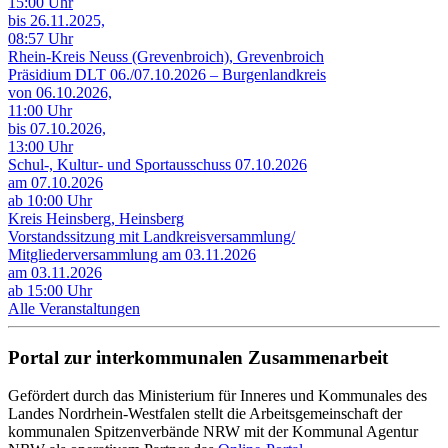
15:00 Uhr
bis 26.11.2025,
08:57 Uhr
Rhein-Kreis Neuss (Grevenbroich), Grevenbroich
Präsidium DLT 06./07.10.2026 – Burgenlandkreis
von 06.10.2026,
11:00 Uhr
bis 07.10.2026,
13:00 Uhr
Schul-, Kultur- und Sportausschuss 07.10.2026
am 07.10.2026
ab 10:00 Uhr
Kreis Heinsberg, Heinsberg
Vorstandssitzung mit Landkreisversammlung/
Mitgliederversammlung am 03.11.2026
am 03.11.2026
ab 15:00 Uhr
Alle Veranstaltungen
Portal zur interkommunalen Zusammenarbeit
Gefördert durch das Ministerium für Inneres und Kommunales des
Landes Nordrhein-Westfalen stellt die Arbeitsgemeinschaft der
kommunalen Spitzenverbände NRW mit der Kommunal Agentur