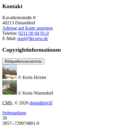
Kontakt
Kavalleriestraße 8
40213
Düsseldorf
Adresse auf Karte anzeigen
Telefon:
0211/30 04 91-0
E-Mail:
post@lkt-nrw.de
Copyrightinformationen
Bildquellenverzeichnis
© Kreis Höxter
© Kreis Warendorf
CMS
, © 2026
digital
fabriX
Seitenanfang
30
3857--729074801-0